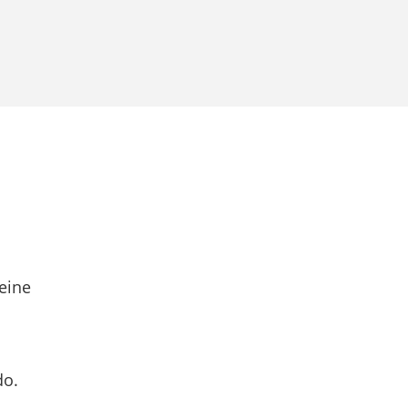
eine
do.