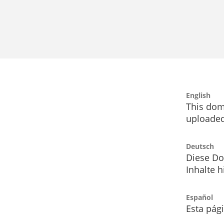
English
This dom
uploaded
Deutsch
Diese Do
Inhalte h
Español
Esta pág